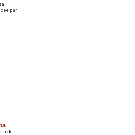
za
 idee per
na
ia di