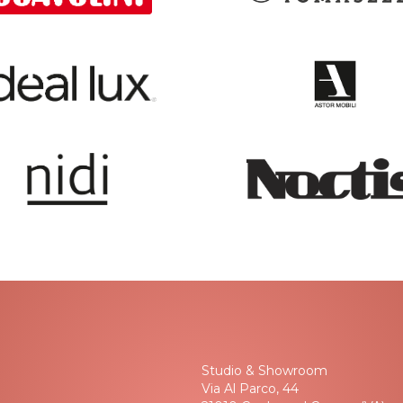
Studio & Showroom
Via Al Parco, 44